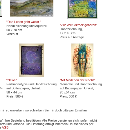
"Das Leben geht weiter "
"Zur Verrücktheit geboren"
Handzeichnung und Aquarell,
Handzeichnung,
50 x 70 cm.
17 x 16 cm,
Verkauft.
Preis auf Anfrage.
"News"
"Mit Mädchen der Nacht"
Farbmonotypie und Handzeichnung
Gouache und Handzeichnung
ng,
auf Büttenpapier, Unikat,
auf Büttenpapier, Unikat,
58 x 44 cm
78 x54 cm
Preis: 580 €
Preis: 580 €
mir zu erwerben, so schreiben Sie mir doch bitte per Email an
. Ihre Bestellung bestätigen. Alle Preise verstehen sich, sofern nicht
to und Versand. Die Lieferung erfolgt innerhalb Deutschlands per
ie
AGB
.