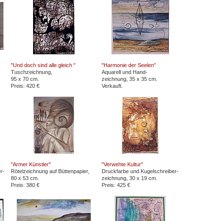
"Und doch sind alle gleich "
"Harmonie der Seelen"
Tuschzeichnung,
Aquarell und Hand-
95 x 70 cm.
zeichnung, 35 x 35 cm.
Preis: 420 €
Verkauft.
"Armer Künstler"
"Verwehte Kultur"
r-
Rötelzeichnung auf Büttenpapier,
Druckfarbe und Kugelschreiber-
80 x 53 cm.
zeichnung, 30 x 19 cm.
Preis: 380 €
Preis: 425 €