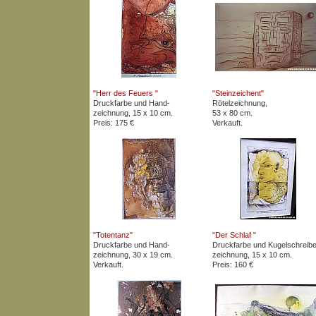
"Herr des Feuers "
"Steinzeichent"
Druckfarbe und Hand-
Rötelzeichnung,
zeichnung, 15 x 10 cm.
53 x 80 cm.
Preis: 175 €
Verkauft.
"Totentanz"
"Der Schlaf "
Druckfarbe und Hand-
Druckfarbe und Kugelschreibe
zeichnung, 30 x 19 cm.
zeichnung, 15 x 10 cm.
Verkauft.
Preis: 160 €