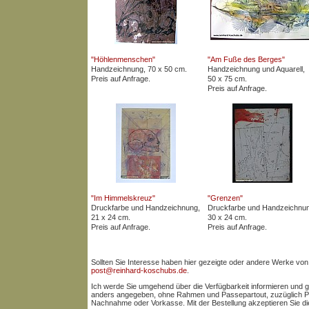
"Höhlenmenschen"
"Am Fuße des Berges"
Handzeichnung, 70 x 50 cm.
Handzeichnung und Aquarell,
Preis auf Anfrage.
50 x 75 cm.
Preis auf Anfrage.
"Im Himmelskreuz"
"Grenzen"
Druckfarbe und Handzeichnung,
Druckfarbe und Handzeichnu
21 x 24 cm.
30 x 24 cm.
Preis auf Anfrage.
Preis auf Anfrage.
Sollten Sie Interesse haben hier gezeigte oder andere Werke von 
post@reinhard-koschubs.de
.
Ich werde Sie umgehend über die Verfügbarkeit informieren und ggf
anders angegeben, ohne Rahmen und Passepartout, zuzüglich Por
Nachnahme oder Vorkasse. Mit der Bestellung akzeptieren Sie d