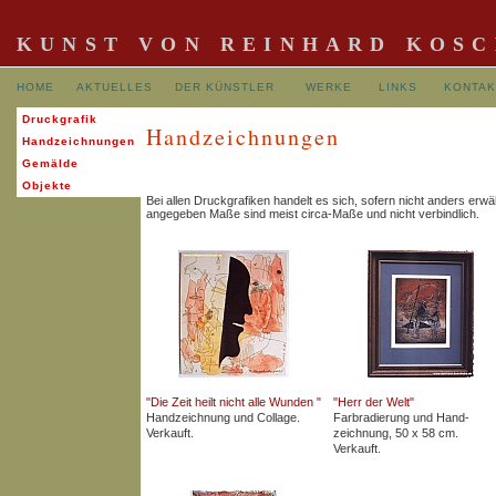
KUNST VON REINHARD KOS
HOME
AKTUELLES
DER KÜNSTLER
WERKE
LINKS
KONTAK
Druckgrafik
Handzeichnungen
Handzeichnungen
Gemälde
Objekte
Bei allen Druckgrafiken handelt es sich, sofern nicht anders erw
angegeben Maße sind meist circa-Maße und nicht verbindlich.
"Die Zeit heilt nicht alle Wunden "
"Herr der Welt"
Handzeichnung und Collage.
Farbradierung und Hand-
Verkauft.
zeichnung, 50 x 58 cm.
Verkauft.